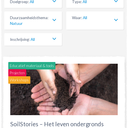
Doelgroep
:
All
Type
:
All
Duurzaamheidsthema
:
Waar
:
All
Natuur
Inschrijving
:
All
Educatief materiaal & tools
Projecten
Workshops
SoilStories – Het leven ondergronds