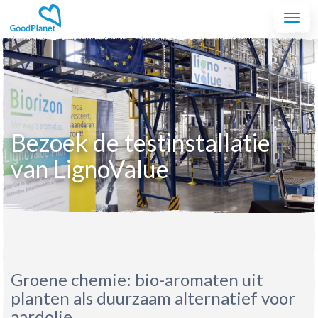
Spring naar de inhoud
Togg
navi
Bezoek de testinstallatie
van LignoValue
Groene chemie: bio-aromaten uit
planten als duurzaam alternatief voor
aardolie