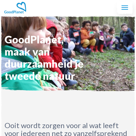
Spring naar de inhoud
Togg
navi
GoodPlanet,
maak van
duurzaamheid je
tweede natuur
Ooit wordt zorgen voor al wat leeft
voor iedereen net zo vanzelfsprekend