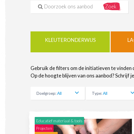
Search for:
KLEUTERONDERWIJS
LA
Gebruik de filters om de initiatieven te vinden d
Op de hoogte blijven van ons aanbod? Schrijf j
Doelgroep
:
All
Type
:
All
Educatief materiaal & tools
Projecten