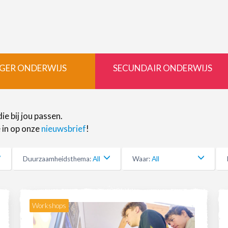
GER ONDERWIJS
SECUNDAIR ONDERWIJS
ie bij jou passen.
e in op onze
nieuwsbrief
!
Duurzaamheidsthema
:
All
Waar
:
All
Workshops