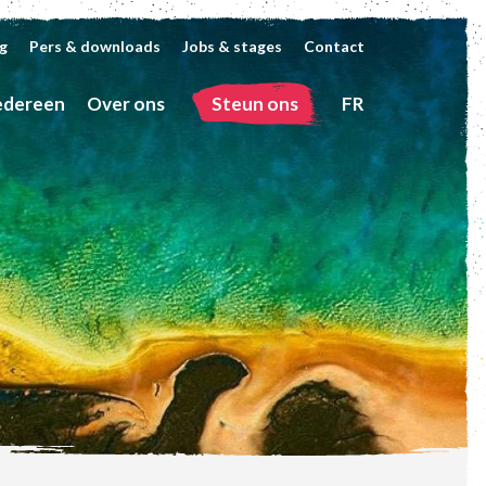
g
Pers & downloads
Jobs & stages
Contact
edereen
Over ons
Steun ons
FR