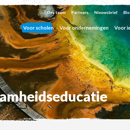
Ons team
Partners
Nieuwsbrief
Blo
Voor scholen
Voor ondernemingen
Voor i
mheids­educatie