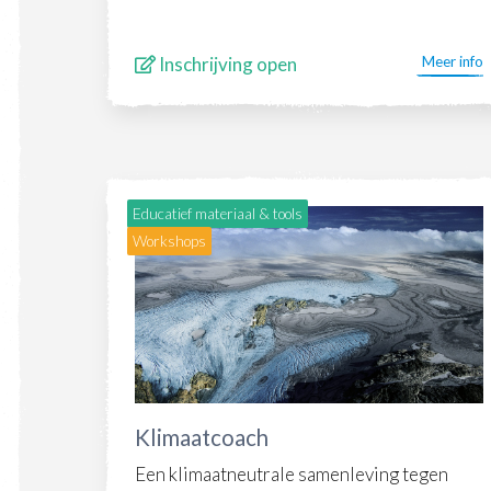
Inschrijving open
Meer info
Educatief materiaal & tools
Workshops
Klimaatcoach
Een klimaatneutrale samenleving tegen