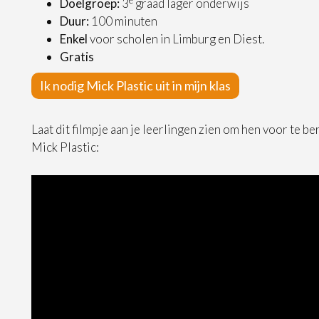
Doelgroep:
3
graad lager onderwijs
Duur:
100 minuten
Enkel
voor scholen in Limburg en Diest.
Gratis
Ik nodig Mick Plastic uit in mijn klas
Laat dit filmpje aan je leerlingen zien om hen voor te b
Mick Plastic: