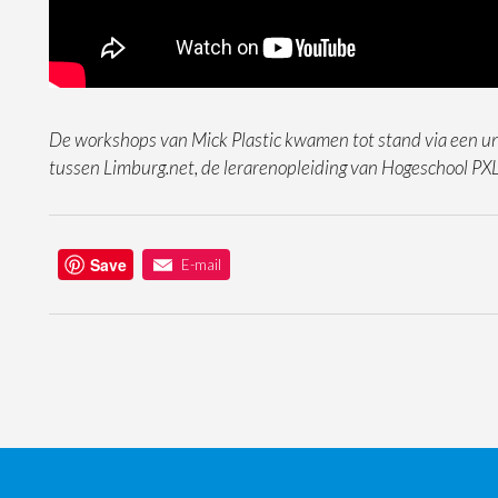
De workshops van Mick Plastic kwamen tot stand via een 
tussen Limburg.net, de lerarenopleiding van Hogeschool PX
Save
E-mail