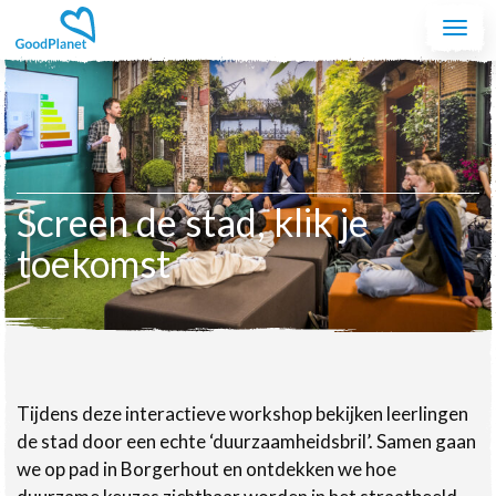
Spring naar de inhoud
Togg
navi
Screen de stad, klik je
toekomst
Tijdens deze interactieve workshop bekijken leerlingen
de stad door een echte ‘duurzaamheidsbril’. Samen gaan
we op pad in Borgerhout en ontdekken we hoe