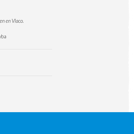
en
en
Vlaco.
vba