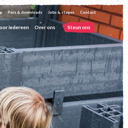
g
Pers & downloads
Jobs & stages
Contact
oor iedereen
Over ons
Steun ons