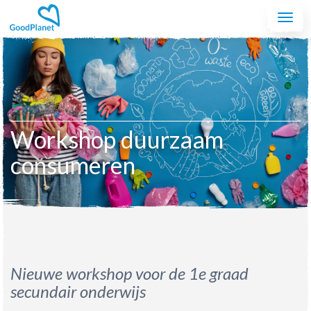
Spring naar de inhoud
Togg
navi
Workshop duurzaam
consumeren
Nieuwe workshop voor de 1e graad
secundair onderwijs