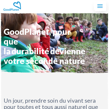
Aller au contenu principal
Togg
navi
GoodPlanet, pour
que
la durabilité devienne
votre seconde nature
Un jour, prendre soin du vivant sera
pour toutes et tous aussi naturel que