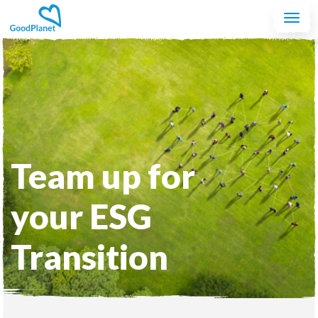
Aller au contenu principal
Togg
navi
Team up for
your ESG
Transition