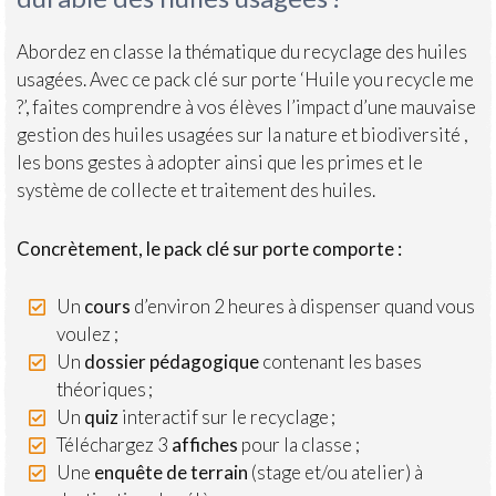
Abordez en classe la thématique du recyclage des huiles
usagées. Avec ce pack clé sur porte ‘Huile you recycle me
?’, faites comprendre à vos élèves l’impact d’une mauvaise
gestion des huiles usagées sur la nature et biodiversité ,
les bons gestes à adopter ainsi que les primes et le
système de collecte et traitement des huiles.
Concrètement, le pack clé sur porte comporte :
Un
cours
d’environ 2 heures à dispenser quand vous
voulez ;
Un
dossier pédagogique
contenant les bases
théoriques ;
Un
quiz
interactif sur le recyclage ;
Téléchargez 3
affiches
pour la classe ;
Une
enquête de terrain
(stage et/ou atelier) à