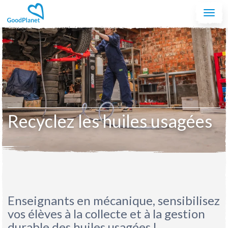
Aller au contenu principal
Togg
navi
Recyclez les huiles usagées
Enseignants en mécanique, sensibilisez
vos élèves à la collecte et à la gestion
durable des huiles usagées !