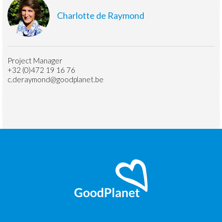
Charlotte de Raymond
Project Manager
+32 (0)472 19 16 76
c.deraymond@goodplanet.be