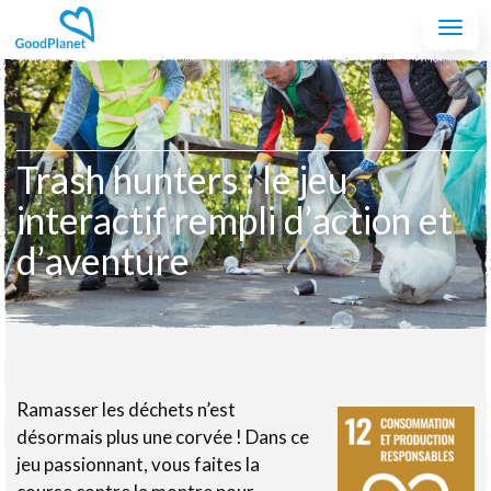
Aller au contenu principal
Togg
navi
Trash hunters : le jeu
interactif rempli d’action et
d’aventure
Ramasser les déchets n’est
désormais plus une corvée ! Dans ce
jeu passionnant, vous faites la