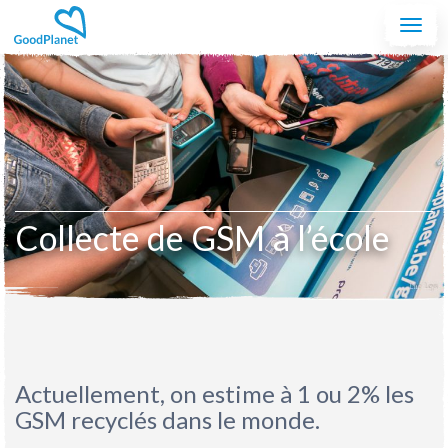
Aller au contenu principal
Togg
navi
Collecte de GSM à l’école
Actuellement, on estime à 1 ou 2% les
GSM recyclés dans le monde.