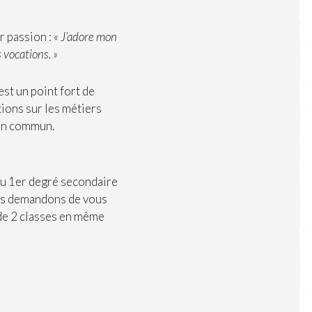
ar passion :
« J’adore mon
 vocations. »
st un point fort de
tions sur les métiers
 en commun.
du 1er degré secondaire
ous demandons de vous
 de 2 classes en même