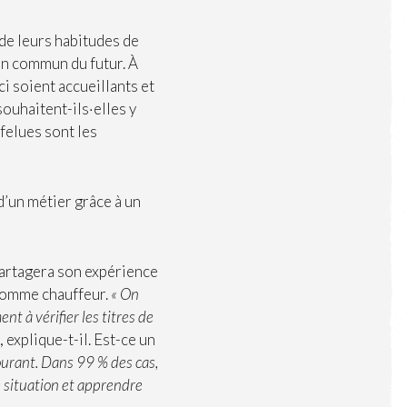
 de leurs habitudes de
en commun du futur. À
i soient accueillants et
souhaitent-ils·elles y
rfelues sont les
d’un métier grâce à un
partagera son expérience
 comme chauffeur.
« On
t à vérifier les titres de
, explique-t-il. Est-ce un
courant. Dans 99 % des cas,
te situation et apprendre