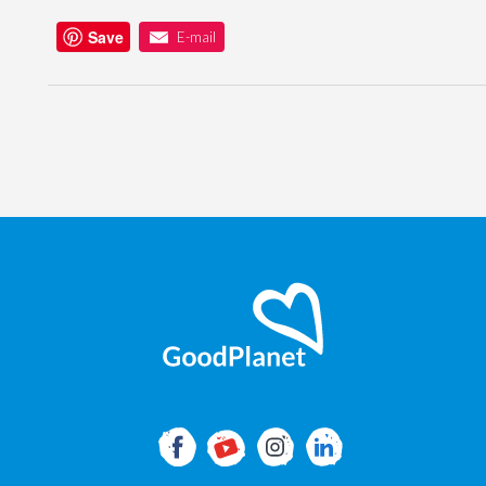
Save
E-mail