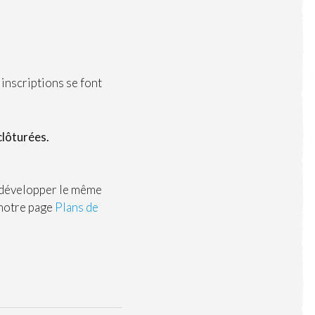
s inscriptions se font
clôturées.
z développer le même
 notre page
Plans de