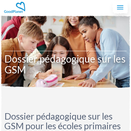
Aller au contenu principal
Togg
navi
Dossier pédagogique sur les
GSM
Dossier pédagogique sur les
GSM pour les écoles primaires