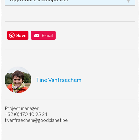
Save
E-mail
Tine Vanfraechem
Project manager
+32 (0)470 10 95 21
t.vanfraechem@goodplanet.be