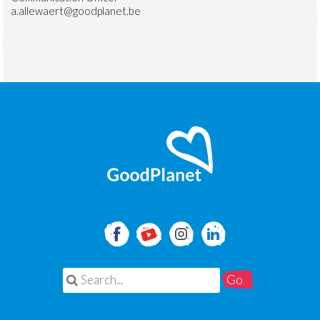
a.allewaert@goodplanet.be
Search for: