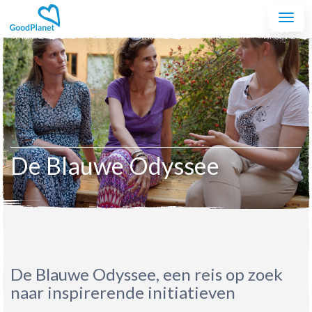
Spring naar de inhoud
Togg
navi
De Blauwe Odyssee
De Blauwe Odyssee, een reis op zoek
naar inspirerende initiatieven