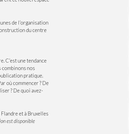
eunes de l’organisation
 construction du centre
re. C’est une tendance
us combinons nos
ublication pratique.
Par où commencer ? De
liser ? De quoi avez-
 Flandre et à Bruxelles
ion est disponible