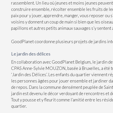
rassemblent. Un lieu où jeunes et moins jeunes peuvent
construire ensemble, récolter ensemble les fruits de le
paix pour y jouer, apprendre, manger, vous reposer ou s
voisins y donnent un coup de main si bien que les oiseau
papillons et autres petits animaux sauvages s’y sentent 
GoodPlanet coordonne plusieurs projets de jardins int
Le jardin des délices
En collaboration avec GoodPlanet Belgium, le jardin de
CPAS Anne-Sylvie MOUZON, basée à Bruxelles, a été t
‘Jardin des Délices’. Les enfants du quartier viennent 
les personnes âgées pour jouer ensemble et jardiner dan
de repos. Dans la commune densément peuplée de Sain
jardin est devenu le décor verdoyant de rencontres et 
Tout y pousse et y fleurit comme l’amitié entre les résid
quartier.