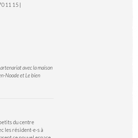
70 11 15 |
artenariat avec la maison
en-Noode et Le bien
petits du centre
c les résident·e·s à
parent ce nouvel espace