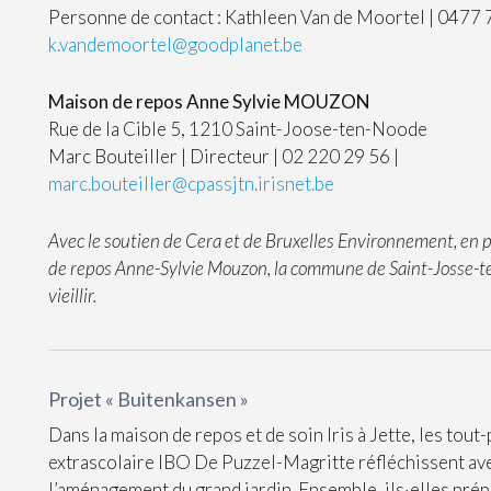
Personne de contact : Kathleen Van de Moortel | 0477 
k.vandemoortel@goodplanet.be
Maison de repos Anne Sylvie MOUZON
Rue de la Cible 5, 1210 Saint-Joose-ten-Noode
Marc Bouteiller | Directeur | 02 220 29 56 |
marc.bouteiller@cpassjtn.irisnet.be
Avec le soutien de Cera et de Bruxelles Environnement, en p
de repos Anne-Sylvie Mouzon, la commune de Saint-Josse-t
vieillir.
Projet « Buitenkansen »
Dans la maison de repos et de soin Iris à Jette, les tout-
extrascolaire IBO De Puzzel-Magritte réfléchissent ave
l’aménagement du grand jardin. Ensemble, ils·elles pré