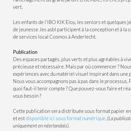
vert.
Les enfants de l’IBO KIK Eloy, les seniors et quelques j
de jeunesse Jes asbl participent à la conception et à la
de services local Cosmos à Anderlecht.
Publication
Des espaces partagés, plus verts et plus agréables à viv
précieuse et nécessaire. Mais par où commencer ? No
expériences avec du matériel visuel inspirant dans une p
Nous vous accompagnons pas à pas dans le processus. 
quoi faut-il tenir compte ? Que pouvez-vous faire et réa
vous besoin ?
Cette publication sera distribuée sous format papier en
et est
disponible ici sous format numérique
.
(La publicat
uniquement en néerlandais).