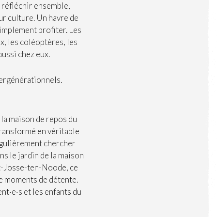
 réfléchir ensemble,
ur culture. Un havre de
implement profiter. Les
x, les coléoptères, les
aussi chez eux.
ergénérationnels.
 la maison de repos du
ransformé en véritable
régulièrement chercher
s le jardin de la maison
t-Josse-ten-Noode, ce
de moments de détente.
ent·e·s et les enfants du