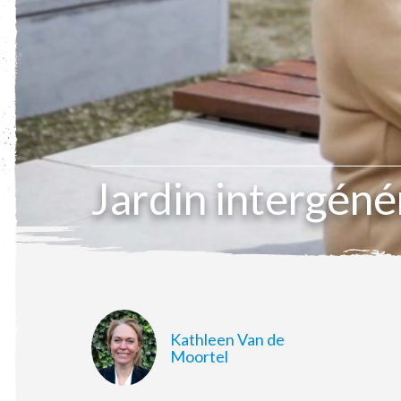
Jardin intergéné
Kathleen Van de
Moortel