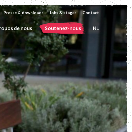
Presse & downloads
Jobs & stages
Contact
ropos de nous
Soutenez-nous
NL